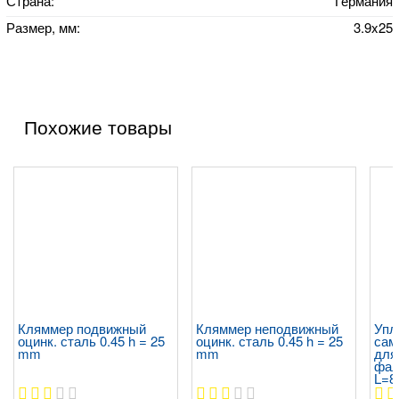
Страна:
Германия
Размер, мм:
3.9x25
Похожие товары
Кляммер подвижный
Кляммер неподвижный
Упл
оцинк. сталь 0.45 h = 25
оцинк. сталь 0.45 h = 25
сам
mm
mm
для
фал
L=8