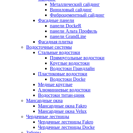
Металлический сайдинг
Виниловый сайдинг
Фиброцементный сайдинг
Фасадные панели
панели DockeR
панели Альта Профиль
панели GrandLine
Фасадная плитка
Водосточные системы
Стальные водостоки
Прямоугольные водостоки
Круглые водостоки
Водостоки Грандлайн
Пластиковые водостоки
Водостоки Docke
Медные круглые
Алюминиевые водостоки
Водостоки титан-цинк
Мансардные окна
Мансардные окна Fakro
Мансардные окна Velux
Чердачные лестницы
Чердачные лестницы Fakro
Чердачные лестницы Docke
Заборы