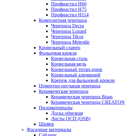
Профнастил Н60
Профнастил Н75
Профнастил Н114
Композитная черепица
Черепица Decra
Черепица Luxard
Черепица Tilcor
Черепица Metrotile
Кровельный сланец
Фальцевая кровля
Кровельная сталь
Кровельная медь
Кровельный титан-цинк
Кровельный алюминий
Крепеж для фальцевой кровли
Цементно-песчаная черепица
Керамическая черепица
Керамическая черепица Braas
Керамическая черепица CREATON
Пиломатериалы
Доска обрезная
Листы ОСП (OSB)
Шифер
Фасадные материалы
Сайдинг