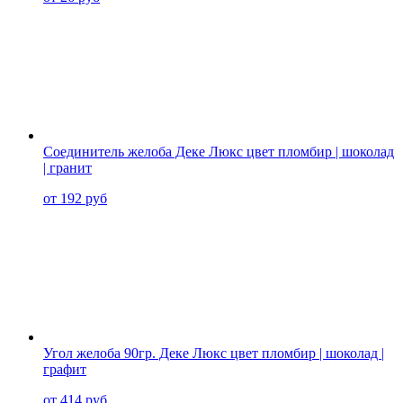
Соединитель желоба Деке Люкс цвет пломбир | шоколад
| гранит
от 192 руб
Угол желоба 90гр. Деке Люкс цвет пломбир | шоколад |
графит
от 414 руб