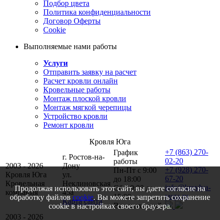
Подбор цвета
Политика конфиденциальности
Договор Оферты
Cookie
Выполняемые нами работы
Услуги
Отправить заявку на расчет
Расчет кровли онлайн
Кровельные работы
Монтаж плоской кровли
Монтаж мягкой черепицы
Устройство кровли
Ремонт кровли
Кровля Юга
+7 (863) 270-
График
г. Ростов-на-
02-20
работы
2003 - 2026
Дону
+7 (928) 270-
Пн-Пт с 9:00
Кровля Юга
ул.
67-20
до 18:00
Кровельная
Неклиновская
info@krovlya-
Сб с 9:00 до
Продолжая использовать этот сайт, вы даете согласие на
компания
45a
yuga.ru
15:00
обработку файлов
cookie
. Вы можете запретить сохранение
Карта сайта
Вс - выходной
cookie в настройках своего браузера.
2003 - 2026