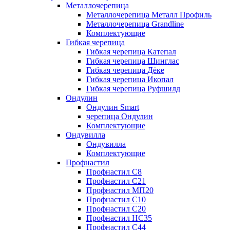
Металлочерепица
Металлочерепица Металл Профиль
Металлочерепица Grandline
Комплектующие
Гибкая черепица
Гибкая черепица Катепал
Гибкая черепица Шинглас
Гибкая черепица Дёке
Гибкая черепица Икопал
Гибкая черепица Руфшилд
Ондулин
Ондулин Smart
черепица Ондулин
Комплектующие
Ондувилла
Ондувилла
Комплектующие
Профнастил
Профнастил C8
Профнастил C21
Профнастил МП20
Профнастил C10
Профнастил C20
Профнастил НС35
Профнастил C44