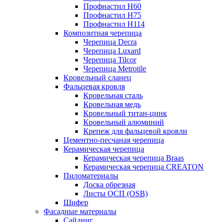
Профнастил Н60
Профнастил Н75
Профнастил Н114
Композитная черепица
Черепица Decra
Черепица Luxard
Черепица Tilcor
Черепица Metrotile
Кровельный сланец
Фальцевая кровля
Кровельная сталь
Кровельная медь
Кровельный титан-цинк
Кровельный алюминий
Крепеж для фальцевой кровли
Цементно-песчаная черепица
Керамическая черепица
Керамическая черепица Braas
Керамическая черепица CREATON
Пиломатериалы
Доска обрезная
Листы ОСП (OSB)
Шифер
Фасадные материалы
Сайдинг