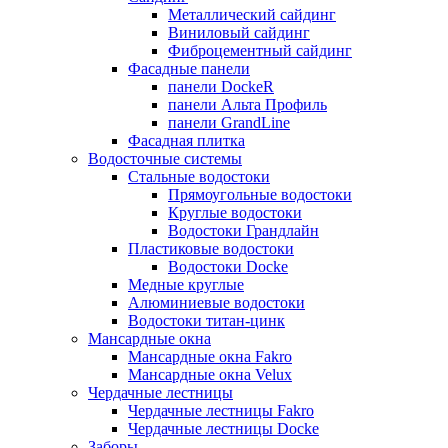
Металлический сайдинг
Виниловый сайдинг
Фиброцементный сайдинг
Фасадные панели
панели DockeR
панели Альта Профиль
панели GrandLine
Фасадная плитка
Водосточные системы
Стальные водостоки
Прямоугольные водостоки
Круглые водостоки
Водостоки Грандлайн
Пластиковые водостоки
Водостоки Docke
Медные круглые
Алюминиевые водостоки
Водостоки титан-цинк
Мансардные окна
Мансардные окна Fakro
Мансардные окна Velux
Чердачные лестницы
Чердачные лестницы Fakro
Чердачные лестницы Docke
Заборы