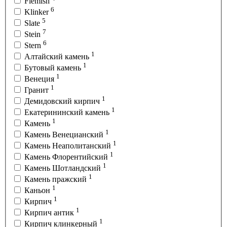
Flemish
6
Klinker
5
Slate
7
Stein
6
Stern
1
Алтайский камень
1
Бутовый камень
1
Венеция
1
Гранит
1
Демидовский кирпич
1
Екатерининский камень
1
Камень
1
Камень Венецианский
1
Камень Неаполитанский
1
Камень Флорентийский
1
Камень Шотландский
1
Камень пражский
1
Каньон
1
Кирпич
1
Кирпич антик
1
Кирпич клинкерный