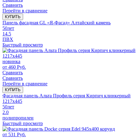
Сравнить
Перейти в сравнение
КУПИТЬ
Панель фасадная GL «Я-Фасад» Алтайский камень
50
лет
14.5
ПВХ
Быстрый просмотр
новинка
от
460
Руб.
Сравнить
Сравнить
Перейти в сравнение
КУПИТЬ
Фасадная панель Альта Профиль серия Кирпич клинкерный
1217x445
50
лет
2.0
полипропилен
Быстрый просмотр
от
531
Руб.