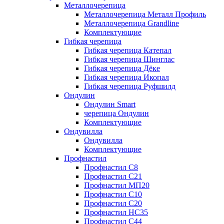
Металлочерепица
Металлочерепица Металл Профиль
Металлочерепица Grandline
Комплектующие
Гибкая черепица
Гибкая черепица Катепал
Гибкая черепица Шинглас
Гибкая черепица Дёке
Гибкая черепица Икопал
Гибкая черепица Руфшилд
Ондулин
Ондулин Smart
черепица Ондулин
Комплектующие
Ондувилла
Ондувилла
Комплектующие
Профнастил
Профнастил C8
Профнастил C21
Профнастил МП20
Профнастил C10
Профнастил C20
Профнастил НС35
Профнастил C44