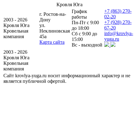
Кровля Юга
+7 (863) 270-
График
г. Ростов-на-
02-20
работы
2003 - 2026
Дону
+7 (928) 270-
Пн-Пт с 9:00
Кровля Юга
ул.
67-20
до 18:00
Кровельная
Неклиновская
info@krovlya-
Сб с 9:00 до
компания
45a
yuga.ru
15:00
Карта сайта
Вс - выходной
2003 - 2026
Кровля Юга
Кровельная
компания
Сайт krovlya-yuga.ru носит информационный характер и не
является публичной офертой.