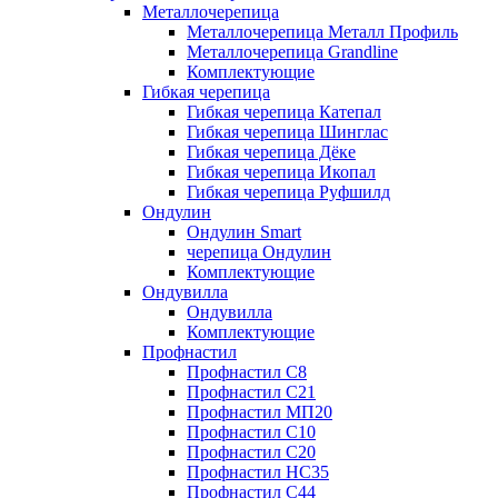
Металлочерепица
Металлочерепица Металл Профиль
Металлочерепица Grandline
Комплектующие
Гибкая черепица
Гибкая черепица Катепал
Гибкая черепица Шинглас
Гибкая черепица Дёке
Гибкая черепица Икопал
Гибкая черепица Руфшилд
Ондулин
Ондулин Smart
черепица Ондулин
Комплектующие
Ондувилла
Ондувилла
Комплектующие
Профнастил
Профнастил C8
Профнастил C21
Профнастил МП20
Профнастил C10
Профнастил C20
Профнастил НС35
Профнастил C44