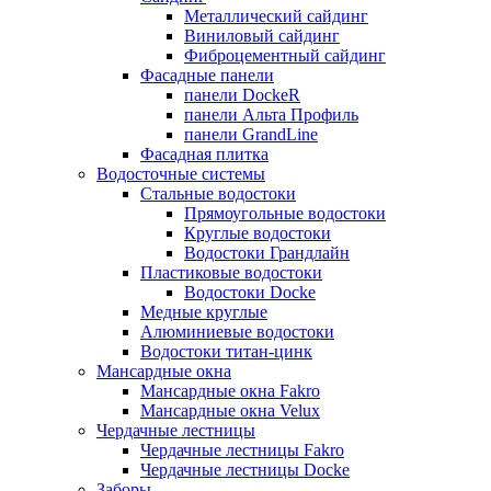
Металлический сайдинг
Виниловый сайдинг
Фиброцементный сайдинг
Фасадные панели
панели DockeR
панели Альта Профиль
панели GrandLine
Фасадная плитка
Водосточные системы
Стальные водостоки
Прямоугольные водостоки
Круглые водостоки
Водостоки Грандлайн
Пластиковые водостоки
Водостоки Docke
Медные круглые
Алюминиевые водостоки
Водостоки титан-цинк
Мансардные окна
Мансардные окна Fakro
Мансардные окна Velux
Чердачные лестницы
Чердачные лестницы Fakro
Чердачные лестницы Docke
Заборы