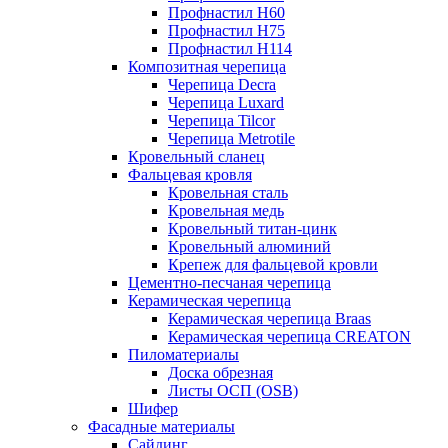
Профнастил Н60
Профнастил Н75
Профнастил Н114
Композитная черепица
Черепица Decra
Черепица Luxard
Черепица Tilcor
Черепица Metrotile
Кровельный сланец
Фальцевая кровля
Кровельная сталь
Кровельная медь
Кровельный титан-цинк
Кровельный алюминий
Крепеж для фальцевой кровли
Цементно-песчаная черепица
Керамическая черепица
Керамическая черепица Braas
Керамическая черепица CREATON
Пиломатериалы
Доска обрезная
Листы ОСП (OSB)
Шифер
Фасадные материалы
Сайдинг