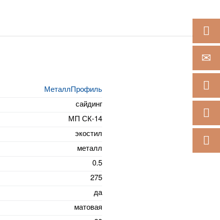
ОТПРАВ
ЗАКАЗА
МеталлПрофиль
сайдинг
РАСЧЕТ
МП СК-14
экостил
ПОДБОР
металл
0.5
275
да
матовая