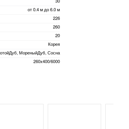
30
от 0.4 м до 6.0 м
226
260
20
Корея
лотойДуб, МореныйДуб, Сосна
260x400/6000