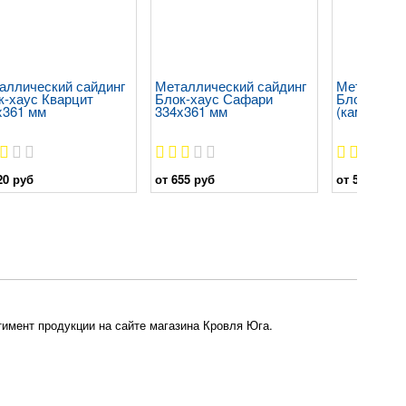
аллический сайдинг
Металлический сайдинг
Металличе
к-хаус Кварцит
Блок-хаус Сафари
Блок-хаус C
x361 мм
334x361 мм
(камень) 3
20 руб
от 655 руб
от 585 руб
имент продукции на сайте магазина Кровля Юга.