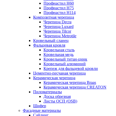
Профнастил Н60
Профнастил Н75
Профнастил Н114
Композитная черепица
Черепица Decra
Черепица Luxard
Черепица Tilcor
Черепица Metrotile
Кровельный сланец
Фальцевая кровля
Кровельная сталь
Кровельная медь
Кровельный титан-цинк
Кровельный алюминий
Крепеж для фальцевой кровли
Цементно-песчаная черепица
Керамическая черепица
Керамическая черепица Braas
Керамическая черепица CREATON
Пиломатериалы
Доска обрезная
Листы ОСП (OSB)
Шифер
Фасадные материалы
Сайдинг