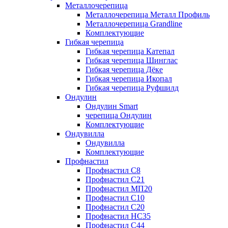
Металлочерепица
Металлочерепица Металл Профиль
Металлочерепица Grandline
Комплектующие
Гибкая черепица
Гибкая черепица Катепал
Гибкая черепица Шинглас
Гибкая черепица Дёке
Гибкая черепица Икопал
Гибкая черепица Руфшилд
Ондулин
Ондулин Smart
черепица Ондулин
Комплектующие
Ондувилла
Ондувилла
Комплектующие
Профнастил
Профнастил C8
Профнастил C21
Профнастил МП20
Профнастил C10
Профнастил C20
Профнастил НС35
Профнастил C44