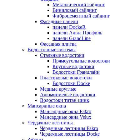
Металлический сайдинг
Виниловый сайдинг
Фиброцементный сайдинг
Фасадные панели
панели DockeR
панели Альта Профиль
панели GrandLine
Фасадная плитка
Водосточные системы
Стальные водостоки
Прямоугольные водостоки
Круглые водостоки
Водостоки Грандлайн
Пластиковые водостоки
Водостоки Docke
Медные круглые
Алюминиевые водостоки
Водостоки титан-цинк
Мансардные окна
Мансардные окна Fakro
Мансардные окна Velux
Чердачные лестницы
Чердачные лестницы Fakro
Чердачные лестницы Docke
Заборы