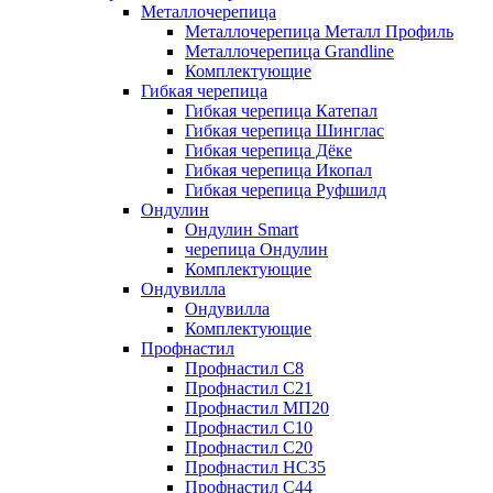
Металлочерепица
Металлочерепица Металл Профиль
Металлочерепица Grandline
Комплектующие
Гибкая черепица
Гибкая черепица Катепал
Гибкая черепица Шинглас
Гибкая черепица Дёке
Гибкая черепица Икопал
Гибкая черепица Руфшилд
Ондулин
Ондулин Smart
черепица Ондулин
Комплектующие
Ондувилла
Ондувилла
Комплектующие
Профнастил
Профнастил C8
Профнастил C21
Профнастил МП20
Профнастил C10
Профнастил C20
Профнастил НС35
Профнастил C44