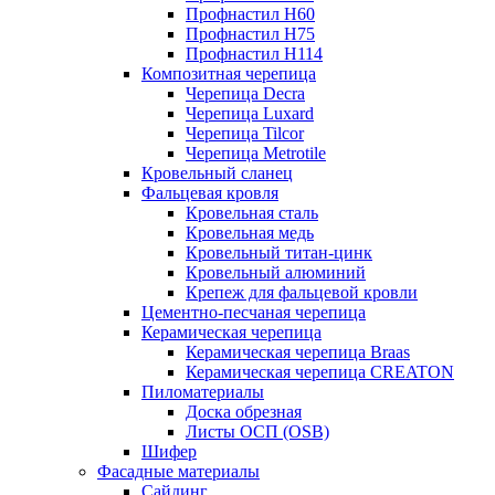
Профнастил Н60
Профнастил Н75
Профнастил Н114
Композитная черепица
Черепица Decra
Черепица Luxard
Черепица Tilcor
Черепица Metrotile
Кровельный сланец
Фальцевая кровля
Кровельная сталь
Кровельная медь
Кровельный титан-цинк
Кровельный алюминий
Крепеж для фальцевой кровли
Цементно-песчаная черепица
Керамическая черепица
Керамическая черепица Braas
Керамическая черепица CREATON
Пиломатериалы
Доска обрезная
Листы ОСП (OSB)
Шифер
Фасадные материалы
Сайдинг