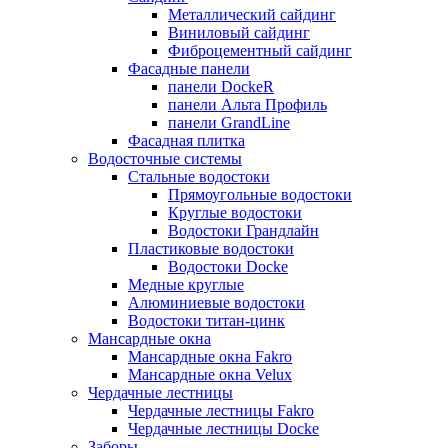
Металлический сайдинг
Виниловый сайдинг
Фиброцементный сайдинг
Фасадные панели
панели DockeR
панели Альта Профиль
панели GrandLine
Фасадная плитка
Водосточные системы
Стальные водостоки
Прямоугольные водостоки
Круглые водостоки
Водостоки Грандлайн
Пластиковые водостоки
Водостоки Docke
Медные круглые
Алюминиевые водостоки
Водостоки титан-цинк
Мансардные окна
Мансардные окна Fakro
Мансардные окна Velux
Чердачные лестницы
Чердачные лестницы Fakro
Чердачные лестницы Docke
Заборы