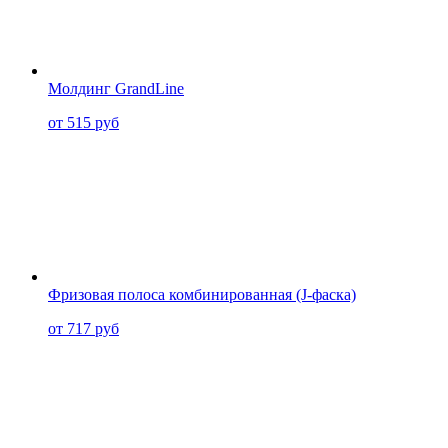
Молдинг GrandLine
от 515 руб
Фризовая полоса комбинированная (J-фаска)
от 717 руб