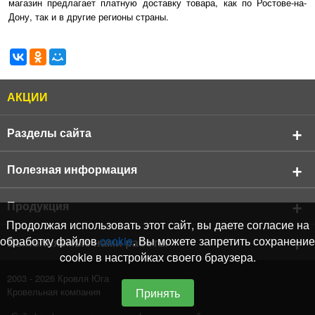
магазин предлагает платную доставку товара, как по Ростове-на-
Дону, так и в другие регионы страны.
АКЦИИ
Разделы сайта
О компании
Полезная информация
Реквизиты компании
Продукция
АКЦИИ
Продукция
Кровельные материалы
Продолжая использовать этот сайт, вы даете согласие на
Бренды
Подбор черепицы Shinglas
Фасадные материалы
обработку файлов
cookie
. Вы можете запретить сохранение
Выполняемые нами работы
Отзывы о Нас
Подбор черепицы Katepal
cookie в настройках своего браузера.
Водосточные системы
Оплата и доставка
Услуги
Каталог цветов RAL
2003 - 2026
Кровля Юга
Мансардные окна
Новости
Отправить заявку на расчет
Кровельная компания
Принять
Подбор цвета
Чердачные лестницы
Сертификаты
Расчет кровли онлайн