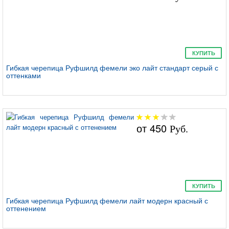
КУПИТЬ
Руфшилд фемели
Гибкая черепица Руфшилд фемели эко лайт стандарт серый с
эко лайт модерн
оттенками
от
450
Руб.
Руфшилд фемели
лайт модерн
КУПИТЬ
Гибкая черепица Руфшилд фемели лайт модерн красный с
оттенением
Руфшилд фемели