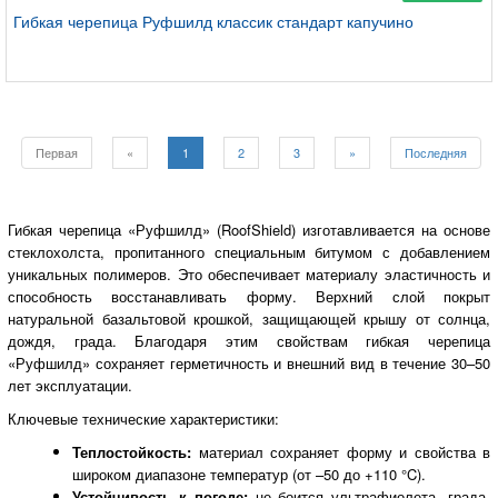
Гибкая черепица Руфшилд классик стандарт капучино
Первая
«
1
2
3
»
Последняя
Гибкая черепица «Руфшилд» (RoofShield) изготавливается на основе
стеклохолста, пропитанного специальным битумом с добавлением
уникальных полимеров. Это обеспечивает материалу эластичность и
способность восстанавливать форму. Верхний слой покрыт
натуральной базальтовой крошкой, защищающей крышу от солнца,
дождя, града. Благодаря этим свойствам гибкая черепица
«Руфшилд» сохраняет герметичность и внешний вид в течение 30–50
лет эксплуатации.
Ключевые технические характеристики:
Теплостойкость:
материал сохраняет форму и свойства в
широком диапазоне температур (от –50 до +110 °C).
Устойчивость к погоде:
не боится ультрафиолета, града,