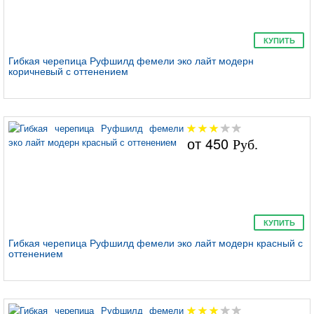
Руфшилд премиум
КУПИТЬ
резиденция
Гибкая черепица Руфшилд фемели эко лайт модерн
коричневый с оттенением
от
450
Руб.
Руфшилд классик
стандарт
КУПИТЬ
Гибкая черепица Руфшилд фемели эко лайт модерн красный с
оттенением
Руфшилд классик
модерн