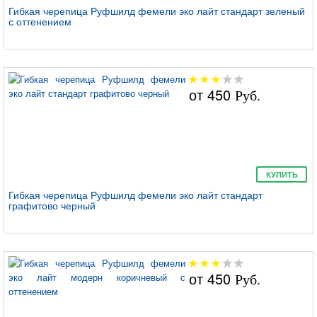
Гибкая черепица Руфшилд фемели эко лайт стандарт зеленый
Руфшилд премиум
с оттенением
стандарт
от
450
Руб.
Руфшилд премиум
фьюжн
КУПИТЬ
Гибкая черепица Руфшилд фемели эко лайт стандарт
графитово черный
Руфшилд премиум
модерн
от
450
Руб.