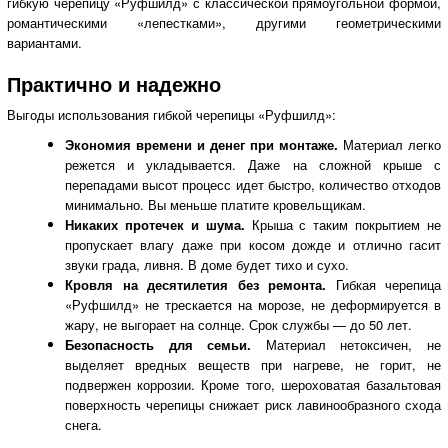
гибкую черепицу «Руфшилд» с классической прямоугольной формой,
романтическими «лепестками», другими геометрическими
вариантами.
Практично и надежно
Выгоды использования гибкой черепицы «Руфшилд»:
Экономия времени и денег при монтаже.
Материал легко
режется и укладывается. Даже на сложной крыше с
перепадами высот процесс идет быстро, количество отходов
минимально. Вы меньше платите кровельщикам.
Никаких протечек и шума.
Крыша с таким покрытием не
пропускает влагу даже при косом дожде и отлично гасит
звуки града, ливня. В доме будет тихо и сухо.
Кровля на десятилетия без ремонта.
Гибкая черепица
«Руфшилд» не трескается на морозе, не деформируется в
жару, не выгорает на солнце. Срок службы — до 50 лет.
Безопасность для семьи.
Материал нетоксичен, не
выделяет вредных веществ при нагреве, не горит, не
подвержен коррозии. Кроме того, шероховатая базальтовая
поверхность черепицы снижает риск лавинообразного схода
снега.