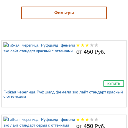
Фильтры
Руфшилд фемели
эко лайт стандарт
от
450
Руб.
Руфшилд фемели
эко лайт готик
КУПИТЬ
Гибкая черепица Руфшилд фемели эко лайт стандарт красный
с оттенками
Руфшилд фемели
эко лайт американ
от
450
Руб.