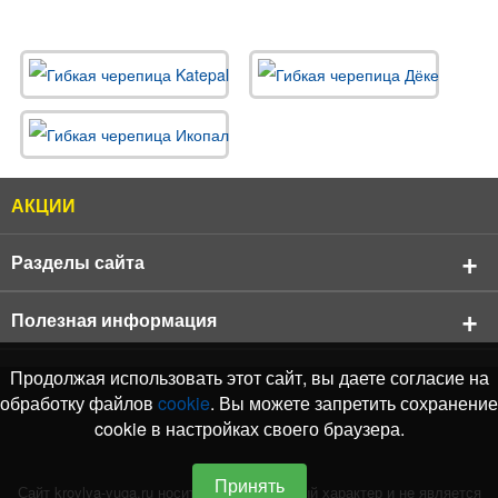
АКЦИИ
Разделы сайта
О компании
Полезная информация
Реквизиты компании
Продукция
АКЦИИ
Продолжая использовать этот сайт, вы даете согласие на
Продукция
Кровельные материалы
обработку файлов
cookie
. Вы можете запретить сохранение
Бренды
Подбор черепицы Shinglas
cookie в настройках своего браузера.
Фасадные материалы
Выполняемые нами работы
Отзывы о Нас
Подбор черепицы Katepal
Водосточные системы
Оплата и доставка
Услуги
Принять
Каталог цветов RAL
Сайт krovlya-yuga.ru носит информационный характер и не является