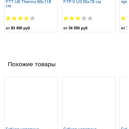
FTT U6 Thermo 66x118
FTP-V U3 55x78 см
пре
см
от 83 450 руб
от 34 550 руб
от 7
Похожие товары
Гибкая черепица
Гибкая черепица
Гиб