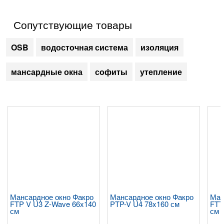
Сопутствующие товары
OSB
водосточная система
изоляция
мансардные окна
софиты
утепление
Мансардное окно Факро
Мансардное окно Факро
Ман
FTP V U3 Z-Wave 66x140
PTP-V U4 78x160 см
FTT
см
см