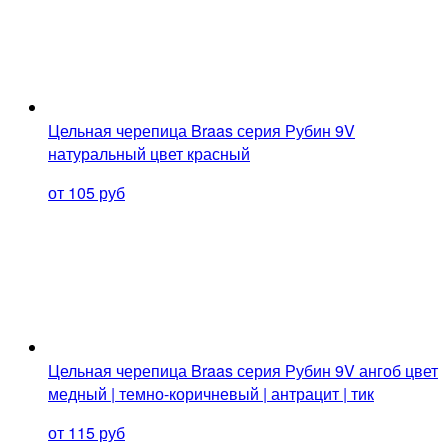
Цельная черепица Braas серия Рубин 9V
натуральный цвет красный
от 105 руб
Цельная черепица Braas серия Рубин 9V ангоб цвет
медный | темно-коричневый | антрацит | тик
от 115 руб