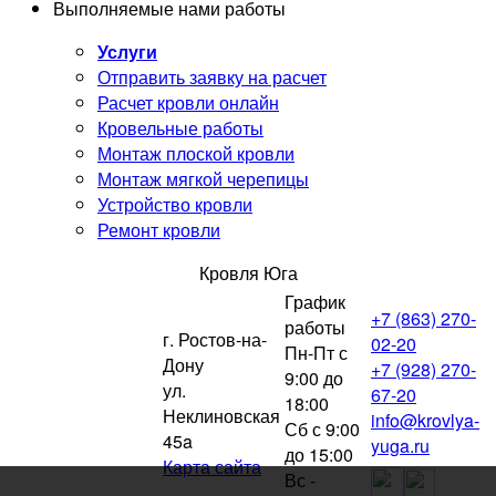
Выполняемые нами работы
Услуги
Отправить заявку на расчет
Расчет кровли онлайн
Кровельные работы
Монтаж плоской кровли
Монтаж мягкой черепицы
Устройство кровли
Ремонт кровли
Кровля Юга
График
+7 (863) 270-
работы
г. Ростов-на-
02-20
Пн-Пт с
Дону
+7 (928) 270-
9:00 до
ул.
67-20
18:00
Неклиновская
info@krovlya-
Сб с 9:00
45a
yuga.ru
до 15:00
Карта сайта
Вс -