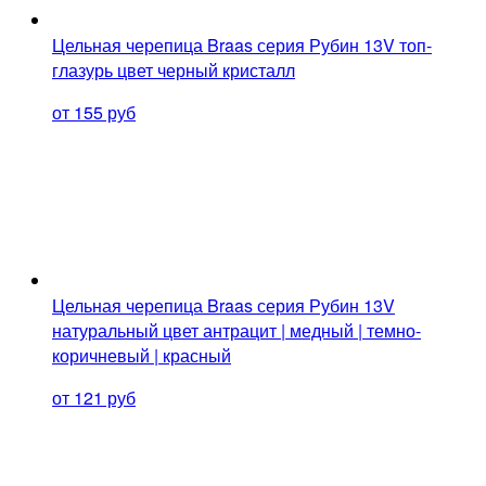
Цельная черепица Braas серия Рубин 13V топ-
глазурь цвет черный кристалл
от 155 руб
Цельная черепица Braas серия Рубин 13V
натуральный цвет антрацит | медный | темно-
коричневый | красный
от 121 руб