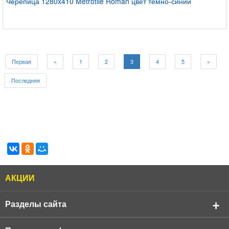
Черепица 1280x410 Metrotile Roman цвет темно-синий
Первая
«
1
2
3
4
5
»
Последняя
АКЦИИ
Разделы сайта
О компании