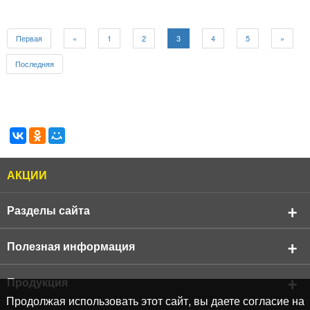
Первая
«
1
2
3
4
5
»
Последняя
АКЦИИ
Разделы сайта
О компании
Полезная информация
Реквизиты компании
Продукция
АКЦИИ
Продукция
Кровельные материалы
Продолжая использовать этот сайт, вы даете согласие на
Бренды
Подбор черепицы Shinglas