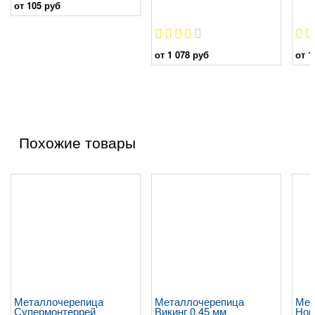
от 105 руб
от 1 078 руб
от 1
Похожие товары
Металлочерепица
Металлочерепица
Мет
Супермонтеррей
Викинг 0.45 мм
Нор