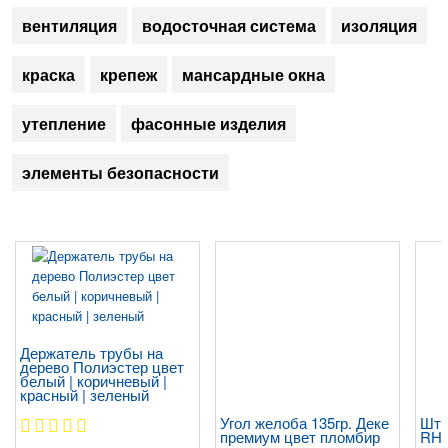
вентиляция
водосточная система
изоляция
краска
крепеж
мансардные окна
утепление
фасонные изделия
элементы безопасности
Держатель трубы на
дерево Полиэстер цвет
белый | коричневый |
красный | зеленый
Угол желоба 135гр. Деке
Шты
премиум цвет пломбир
RHE