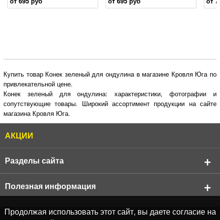
от 695 руб
от 695 руб
от 7
Купить товар Конек зеленый для ондулина в магазине Кровля Юга по
привлекательной цене.
Конек зеленый для ондулина: характеристики, фотографии и
сопутствующие товары. Широкий ассортимент продукции на сайте
магазина Кровля Юга.
АКЦИИ
Разделы сайта
О компании
Полезная информация
Реквизиты компании
Продукция
АКЦИИ
Продолжая использовать этот сайт, вы даете согласие на
Продукция