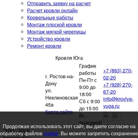
Отправить заявку на расчет
Расчет кровли онлайн
Кровельные работы
Монтаж плоской кровли
Монтаж мягкой черепицы
Устройство кровли
Ремонт кровли
Кровля Юга
График
+7 (863) 270-
работы
г. Ростов-на-
02-20
Пн-Пт с
Дону
+7 (928) 270-
9:00 до
ул.
67-20
18:00
Неклиновская
info@krovlya-
Сб с 9:00
45a
yuga.ru
до 15:00
Карта сайта
Вс -
выходной
Продолжая использовать этот сайт, вы даете согласие на
2003 - 2026
обработку файлов
cookie
. Вы можете запретить сохранение
Кровля Юга