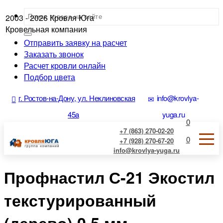
2003 - 2026
Кровля Юга
Кровельная компания
Отправить заявку на расчет
Заказать звонок
Расчет кровли онлайн
Подбор цвета
г. Ростов-на-Дону, ул. Неклиновская
info@krovlya-
45a
yuga.ru
0
+7 (863) 270-02-20
0
+7 (928) 270-67-20
info@krovlya-yuga.ru
Профнастил С-21 Экостил
текстурированный
(дерево) 0.5 мм