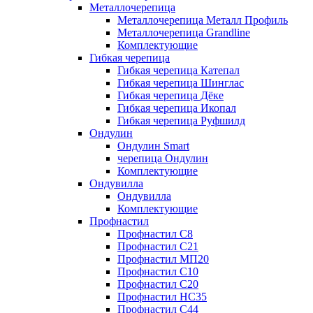
Металлочерепица
Металлочерепица Металл Профиль
Металлочерепица Grandline
Комплектующие
Гибкая черепица
Гибкая черепица Катепал
Гибкая черепица Шинглас
Гибкая черепица Дёке
Гибкая черепица Икопал
Гибкая черепица Руфшилд
Ондулин
Ондулин Smart
черепица Ондулин
Комплектующие
Ондувилла
Ондувилла
Комплектующие
Профнастил
Профнастил C8
Профнастил C21
Профнастил МП20
Профнастил C10
Профнастил C20
Профнастил НС35
Профнастил C44