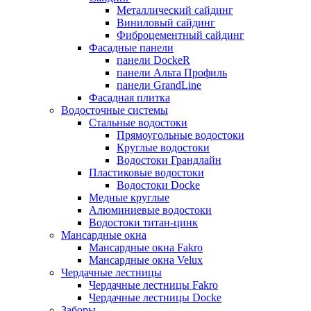
Металлический сайдинг
Виниловый сайдинг
Фиброцементный сайдинг
Фасадные панели
панели DockeR
панели Альта Профиль
панели GrandLine
Фасадная плитка
Водосточные системы
Стальные водостоки
Прямоугольные водостоки
Круглые водостоки
Водостоки Грандлайн
Пластиковые водостоки
Водостоки Docke
Медные круглые
Алюминиевые водостоки
Водостоки титан-цинк
Мансардные окна
Мансардные окна Fakro
Мансардные окна Velux
Чердачные лестницы
Чердачные лестницы Fakro
Чердачные лестницы Docke
Заборы