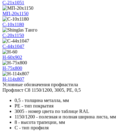
C-21x1051
МП-20x1150
С-10x1180
C-20x1150
C-44x1047
Н-60x902
Н-75x800
Н-114x807
Условные обозначения профнастила
Профлист С8 1150/1200, 3005, PE, 0,5
0,5 -
толщина металла, мм
PE -
тип покрытия
3005 -
номер цвета по таблице RAL
1150/1200 -
полезная и полная ширина листа, мм
8 -
высота трапеции, мм
С -
тип профиля