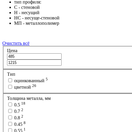
тип профиля:
C - стеновой
Н - несущий
НС - несуще-стеновой
МП - металлополимер
Очистить всё
Цена
Тип
5
оцинкованный
26
цветной
Толщина металла, мм
18
0.5
2
0.7
2
0.8
8
0.45
1
0.55