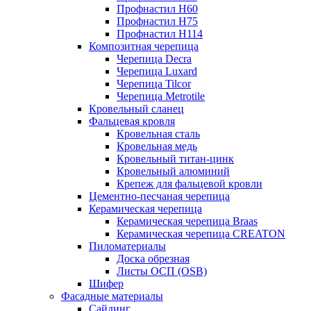
Профнастил Н60
Профнастил Н75
Профнастил Н114
Композитная черепица
Черепица Decra
Черепица Luxard
Черепица Tilcor
Черепица Metrotile
Кровельный сланец
Фальцевая кровля
Кровельная сталь
Кровельная медь
Кровельный титан-цинк
Кровельный алюминий
Крепеж для фальцевой кровли
Цементно-песчаная черепица
Керамическая черепица
Керамическая черепица Braas
Керамическая черепица CREATON
Пиломатериалы
Доска обрезная
Листы ОСП (OSB)
Шифер
Фасадные материалы
Сайдинг