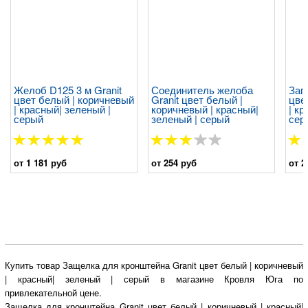
Желоб D125 3 м Granit
Соединитель желоба
Заг
цвет белый | коричневый
Granit цвет белый |
цве
| красный| зеленый |
коричневый | красный|
| кр
серый
зеленый | серый
сер
от 1 181 руб
от 254 руб
от 2
Купить товар Защелка для кронштейна Granit цвет белый | коричневый
| красный| зеленый | серый в магазине Кровля Юга по
привлекательной цене.
Защелка для кронштейна Granit цвет белый | коричневый | красный|