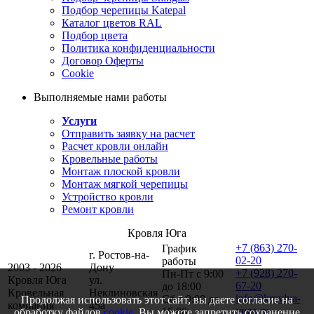
Подбор черепицы Katepal
Каталог цветов RAL
Подбор цвета
Политика конфиденциальности
Договор Оферты
Cookie
Выполняемые нами работы
Услуги
Отправить заявку на расчет
Расчет кровли онлайн
Кровельные работы
Монтаж плоской кровли
Монтаж мягкой черепицы
Устройство кровли
Ремонт кровли
Кровля Юга
+7 (863) 270-
График
г. Ростов-на-
02-20
работы
2003 - 2026
Дону
+7 (928) 270-
Пн-Пт с 9:00
Кровля Юга
ул.
67-20
до 18:00
Кровельная
Неклиновская
info@krovlya-
Сб с 9:00 до
Продолжая использовать этот сайт, вы даете согласие на
компания
45a
yuga.ru
15:00
обработку файлов
cookie
. Вы можете запретить сохранение