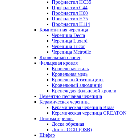
Профнастил НС35
Профнастил C44
Профнастил Н60
Профнастил Н75
Профнастил Н114
Композитная черепица
Черепица Decra
Черепица Luxard
Черепица Tilcor
Черепица Metrotile
Кровельный сланец
Фальцевая кровля
Кровельная сталь
Кровельная медь
Кровельный титан-цинк
Кровельный алюминий
Крепеж для фальцевой кровли
Цементно-песчаная черепица
Керамическая черепица
Керамическая черепица Braas
Керамическая черепица CREATON
Пиломатериалы
Доска обрезная
Листы ОСП (OSB)
Шифер