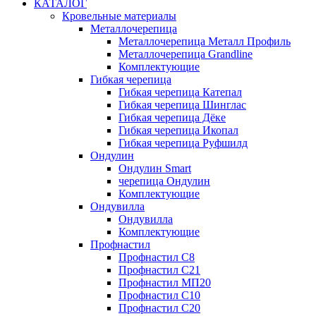
КАТАЛОГ
Кровельные материалы
Металлочерепица
Металлочерепица Металл Профиль
Металлочерепица Grandline
Комплектующие
Гибкая черепица
Гибкая черепица Катепал
Гибкая черепица Шинглас
Гибкая черепица Дёке
Гибкая черепица Икопал
Гибкая черепица Руфшилд
Ондулин
Ондулин Smart
черепица Ондулин
Комплектующие
Ондувилла
Ондувилла
Комплектующие
Профнастил
Профнастил C8
Профнастил C21
Профнастил МП20
Профнастил C10
Профнастил C20