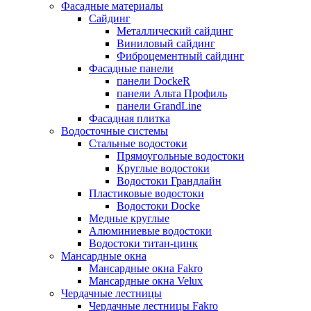
Фасадные материалы
Сайдинг
Металлический сайдинг
Виниловый сайдинг
Фиброцементный сайдинг
Фасадные панели
панели DockeR
панели Альта Профиль
панели GrandLine
Фасадная плитка
Водосточные системы
Стальные водостоки
Прямоугольные водостоки
Круглые водостоки
Водостоки Грандлайн
Пластиковые водостоки
Водостоки Docke
Медные круглые
Алюминиевые водостоки
Водостоки титан-цинк
Мансардные окна
Мансардные окна Fakro
Мансардные окна Velux
Чердачные лестницы
Чердачные лестницы Fakro