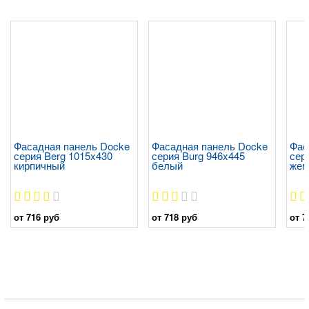
Фасадная панель Docke
Фасадная панель Docke
Фас
серия Berg 1015x430
серия Burg 946x445
сер
кирпичный
белый
жем
от 716 руб
от 718 руб
от 7