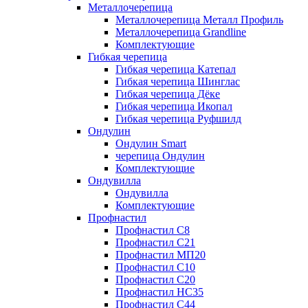
Металлочерепица
Металлочерепица Металл Профиль
Металлочерепица Grandline
Комплектующие
Гибкая черепица
Гибкая черепица Катепал
Гибкая черепица Шинглас
Гибкая черепица Дёке
Гибкая черепица Икопал
Гибкая черепица Руфшилд
Ондулин
Ондулин Smart
черепица Ондулин
Комплектующие
Ондувилла
Ондувилла
Комплектующие
Профнастил
Профнастил C8
Профнастил C21
Профнастил МП20
Профнастил C10
Профнастил C20
Профнастил НС35
Профнастил C44