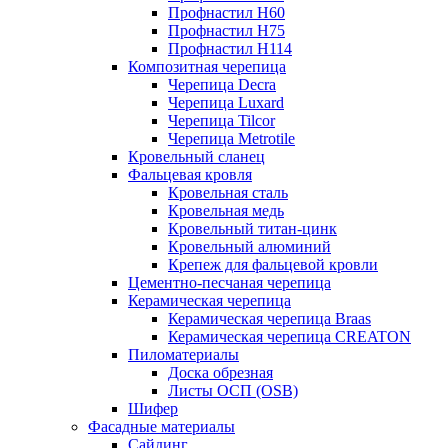
Профнастил Н60
Профнастил Н75
Профнастил Н114
Композитная черепица
Черепица Decra
Черепица Luxard
Черепица Tilcor
Черепица Metrotile
Кровельный сланец
Фальцевая кровля
Кровельная сталь
Кровельная медь
Кровельный титан-цинк
Кровельный алюминий
Крепеж для фальцевой кровли
Цементно-песчаная черепица
Керамическая черепица
Керамическая черепица Braas
Керамическая черепица CREATON
Пиломатериалы
Доска обрезная
Листы ОСП (OSB)
Шифер
Фасадные материалы
Сайдинг