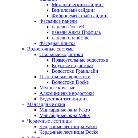
Металлический сайдинг
Виниловый сайдинг
Фиброцементный сайдинг
Фасадные панели
панели DockeR
панели Альта Профиль
панели GrandLine
Фасадная плитка
Водосточные системы
Стальные водостоки
Прямоугольные водостоки
Круглые водостоки
Водостоки Грандлайн
Пластиковые водостоки
Водостоки Docke
Медные круглые
Алюминиевые водостоки
Водостоки титан-цинк
Мансардные окна
Мансардные окна Fakro
Мансардные окна Velux
Чердачные лестницы
Чердачные лестницы Fakro
Чердачные лестницы Docke
Заборы