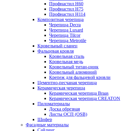
Профнастил Н60
Профнастил Н75
Профнастил Н114
Композитная черепица
Черепица Decra
Черепица Luxard
Черепица Tilcor
Черепица Metrotile
Кровельный сланец
Фальцевая кровля
Кровельная сталь
Кровельная медь
Кровельный титан-цинк
Кровельный алюминий
Крепеж для фальцевой кровли
Цементно-песчаная черепица
Керамическая черепица
Керамическая черепица Braas
Керамическая черепица CREATON
Пиломатериалы
Доска обрезная
Листы ОСП (OSB)
Шифер
Фасадные материалы
Сайдинг