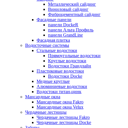
Металлический сайдинг
Виниловый сайдинг
Фиброцементный сайдинг
Фасадные панели
панели DockeR
панели Альта Профиль
панели GrandLine
Фасадная плитка
Водосточные системы
Стальные водостоки
Прямоугольные водостоки
Круглые водостоки
Водостоки Грандлайн
Пластиковые водостоки
Водостоки Docke
Медные круглые
Алюминиевые водостоки
Водостоки титан-цинк
Мансардные окна
Мансардные окна Fakro
Мансардные окна Velux
Чердачные лестницы
Чердачные лестницы Fakro
Чердачные лестницы Docke
Заборы