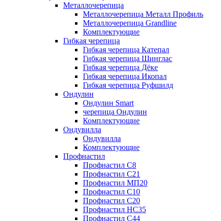
Металлочерепица
Металлочерепица Металл Профиль
Металлочерепица Grandline
Комплектующие
Гибкая черепица
Гибкая черепица Катепал
Гибкая черепица Шинглас
Гибкая черепица Дёке
Гибкая черепица Икопал
Гибкая черепица Руфшилд
Ондулин
Ондулин Smart
черепица Ондулин
Комплектующие
Ондувилла
Ондувилла
Комплектующие
Профнастил
Профнастил C8
Профнастил C21
Профнастил МП20
Профнастил C10
Профнастил C20
Профнастил НС35
Профнастил C44