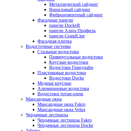
Металлический сайдинг
Виниловый сайдинг
Фиброцементный сайдинг
Фасадные панели
панели DockeR
панели Альта Профиль
панели GrandLine
Фасадная плитка
Водосточные системы
Стальные водостоки
Прямоугольные водостоки
Круглые водостоки
Водостоки Грандлайн
Пластиковые водостоки
Водостоки Docke
Медные круглые
Алюминиевые водостоки
Водостоки титан-цинк
Мансардные окна
Мансардные окна Fakro
Мансардные окна Velux
Чердачные лестницы
Чердачные лестницы Fakro
Чердачные лестницы Docke
Заборы