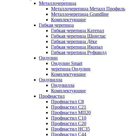
Металлочерепица
Металлочерепица Металл Профиль
Металлочерепица Grandline
Комплектующие
Гибкая черепица
Гибкая черепица Катепал
Гибкая черепица Шинглас
Гибкая черепица Дёке
Гибкая черепица Икопал
Гибкая черепица Руфшилд
Ондулин
Ондулин Smart
черепица Ондулин
Комплектующие
Ондувилла
Ондувилла
Комплектующие
Профнастил
Профнастил C8
Профнастил C21
Профнастил МП20
Профнастил C10
Профнастил C20
Профнастил НС35
Профнастил C44