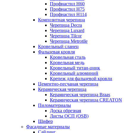
Профнастил Н60
Профнастил Н75
Профнастил Н114
Композитная черепица
Черепица Decra
Черепица Luxard
Черепица Tilcor
Черепица Metrotile
Кровельный сланец
Фальцевая кровля
Кровельная сталь
Кровельная медь
Кровельный титан-цинк
Кровельный алюминий
Крепеж для фальцевой кровли
Цементно-песчаная черепица
Керамическая черепица
Керамическая черепица Braas
Керамическая черепица CREATON
Пиломатериалы
Доска обрезная
Листы ОСП (OSB)
Шифер
Фасадные материалы
Сайдинг