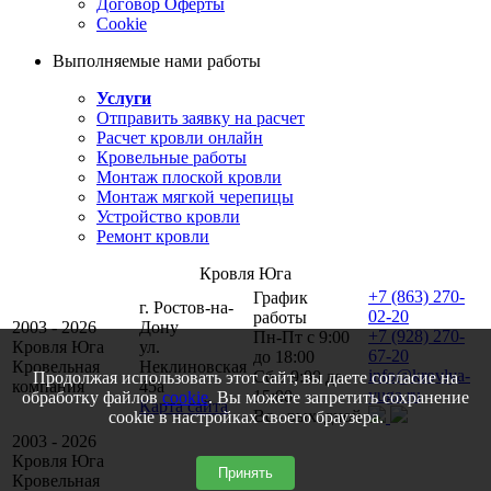
Договор Оферты
Cookie
Выполняемые нами работы
Услуги
Отправить заявку на расчет
Расчет кровли онлайн
Кровельные работы
Монтаж плоской кровли
Монтаж мягкой черепицы
Устройство кровли
Ремонт кровли
Кровля Юга
+7 (863) 270-
График
г. Ростов-на-
02-20
работы
2003 - 2026
Дону
+7 (928) 270-
Пн-Пт с 9:00
Кровля Юга
ул.
67-20
до 18:00
Кровельная
Неклиновская
info@krovlya-
Сб с 9:00 до
Продолжая использовать этот сайт, вы даете согласие на
компания
45a
yuga.ru
15:00
обработку файлов
cookie
. Вы можете запретить сохранение
Карта сайта
Вс - выходной
cookie в настройках своего браузера.
2003 - 2026
Кровля Юга
Принять
Кровельная