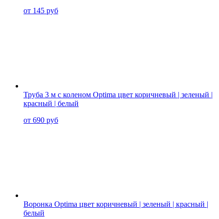
от 145 руб
Труба 3 м с коленом Optima цвет коричневый | зеленый |
красный | белый
от 690 руб
Воронка Optima цвет коричневый | зеленый | красный |
белый