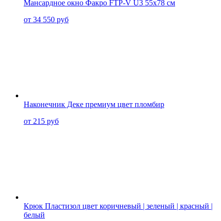
Мансардное окно Факро FTP-V U3 55x78 см
от 34 550 руб
Наконечник Деке премиум цвет пломбир
от 215 руб
Крюк Пластизол цвет коричневый | зеленый | красный |
белый