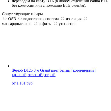
переводом на карту
ВТБ
(в любом отделении банка ВТБ
без комиссии или с помощью
ВТБ-онлайн
).
Сопутствующие товары
OSB
водосточная система
изоляция
мансардные окна
софиты
утепление
Желоб D125 3 м Granit цвет белый | коричневый |
красный| зеленый | серый
от 1 181 руб