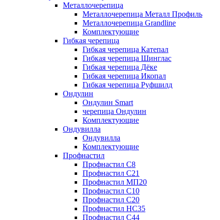
Металлочерепица
Металлочерепица Металл Профиль
Металлочерепица Grandline
Комплектующие
Гибкая черепица
Гибкая черепица Катепал
Гибкая черепица Шинглас
Гибкая черепица Дёке
Гибкая черепица Икопал
Гибкая черепица Руфшилд
Ондулин
Ондулин Smart
черепица Ондулин
Комплектующие
Ондувилла
Ондувилла
Комплектующие
Профнастил
Профнастил C8
Профнастил C21
Профнастил МП20
Профнастил C10
Профнастил C20
Профнастил НС35
Профнастил C44