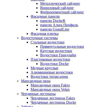
Металлический сайдинг
Виниловый сайдинг
Фиброцементный сайдинг
Фасадные панели
панели DockeR
панели Альта Профиль
панели GrandLine
Фасадная плитка
Водосточные системы
Стальные водостоки
Прямоугольные водостоки
Круглые водостоки
Водостоки Грандлайн
Пластиковые водостоки
Водостоки Docke
Медные круглые
Алюминиевые водостоки
Водостоки титан-цинк
Мансардные окна
Мансардные окна Fakro
Мансардные окна Velux
Чердачные лестницы
Чердачные лестницы Fakro
Чердачные лестницы Docke
Заборы