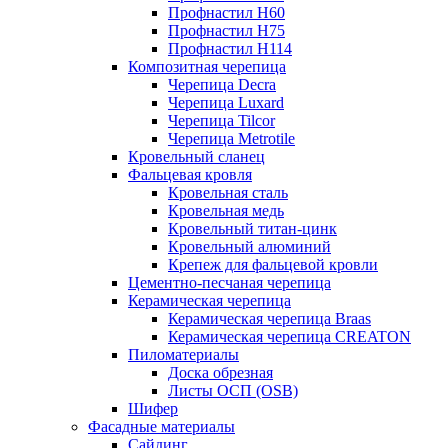
Профнастил Н60
Профнастил Н75
Профнастил Н114
Композитная черепица
Черепица Decra
Черепица Luxard
Черепица Tilcor
Черепица Metrotile
Кровельный сланец
Фальцевая кровля
Кровельная сталь
Кровельная медь
Кровельный титан-цинк
Кровельный алюминий
Крепеж для фальцевой кровли
Цементно-песчаная черепица
Керамическая черепица
Керамическая черепица Braas
Керамическая черепица CREATON
Пиломатериалы
Доска обрезная
Листы ОСП (OSB)
Шифер
Фасадные материалы
Сайдинг