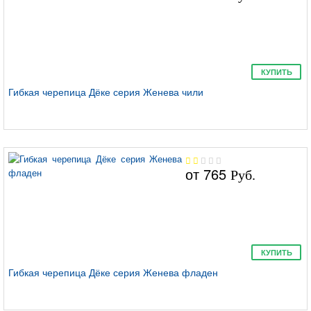
КУПИТЬ
Цюрих
Гибкая черепица Дёке серия Женева чили
от
765
Руб.
Генуя
КУПИТЬ
Гибкая черепица Дёке серия Женева фладен
Сота