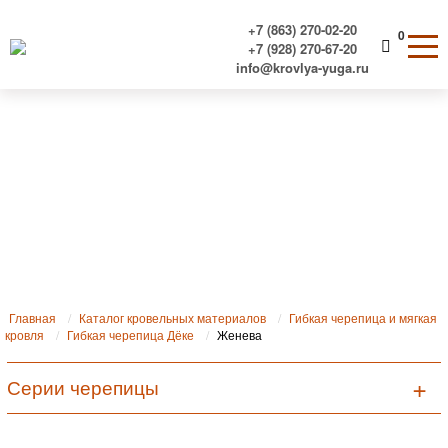
+7 (863) 270-02-20
0
+7 (928) 270-67-20
info@krovlya-yuga.ru
Мягкая черепица Деке серии
Женева
Главная
Каталог кровельных материалов
Гибкая черепица и мягкая
кровля
Гибкая черепица Дёке
Женева
Серии черепицы