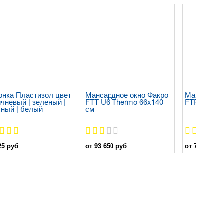
онка Пластизол цвет
Мансардное окно Факро
Мансардно
чневый | зеленый |
FTT U6 Thermo 66x140
FTP-V U4 1
сный | белый
см
25 руб
от 93 650 руб
от 70 700 р