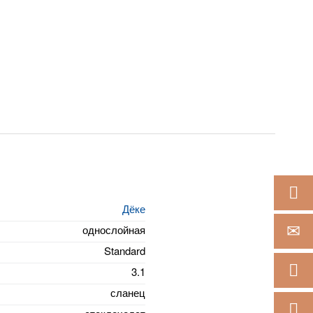
Дёке
однослойная
ОТПРАВ
Standard
3.1
ЗАКАЗА
сланец
РАСЧЕТ