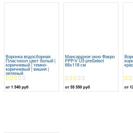
Воронка водосборная
Мансардное окно Факро
Вор
Пластизол цвет белый |
FPP-V U3 preSelect
кори
коричневый | темно-
66x118 см
кра
коричневый | вишня |
зеленый
от 1 540 руб
от 55 550 руб
от 1