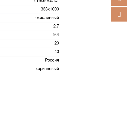
стеклохолст
333x1000
ПОДБОР
окисленный
2.7
9.4
20
40
Россия
коричневый