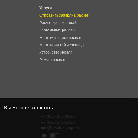
Услуги
Отправить заявку на расчет
Расчет кровли онлайн
Кровельные работы
Монтаж плоской кровли
Монтаж мягкой черепицы
Устройство кровли
Ремонт кровли
e
. Вы можете запретить
+7 (863) 270-02-20
+7 (928) 270-67-20
info@krovlya-yuga.ru