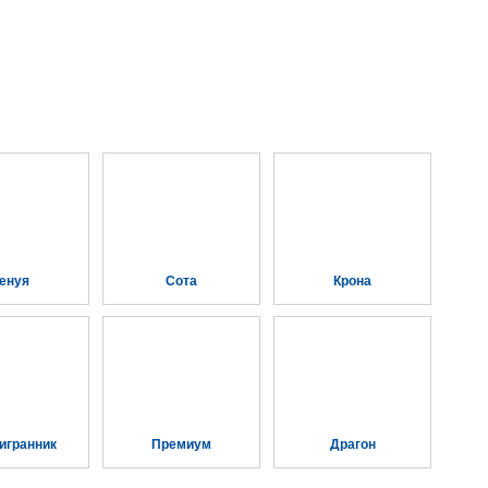
енуя
Сота
Крона
игранник
Премиум
Драгон