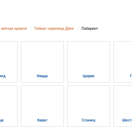
 мягкая кровля
Гибкая черепица Дёке
Лабиринт
илд
Ницца
Цюрих
Г
ца
Карат
Сланец
Шест