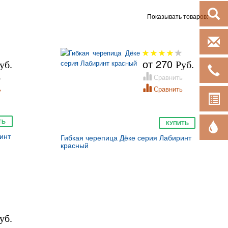
Показывать товаров:
ОТПРАВ
от
270
уб.
Руб.
ЗАКАЗА
ь
Сравнить
ь
Сравнить
РАСЧЕТ
ТЬ
КУПИТЬ
ПОДБОР
инт
Гибкая черепица Дёке серия Лабиринт
красный
уб.