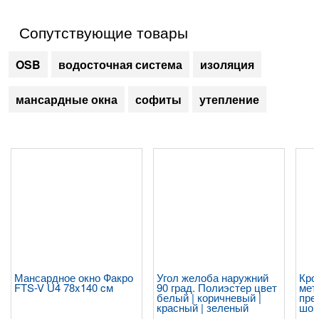
Сопутствующие товары
OSB
водосточная система
изоляция
мансардные окна
софиты
утепление
Мансардное окно Факро
Угол желоба наружний
Кро
FTS-V U4 78x140 cм
90 град. Полиэстер цвет
мет
белый | коричневый |
пре
красный | зеленый
шок