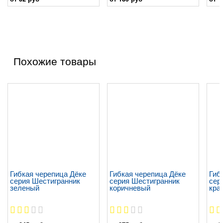
Похожие товары
Гибкая черепица Дёке
Гибкая черепица Дёке
Гиб
серия Шестигранник
серия Шестигранник
сер
зеленый
коричневый
кра