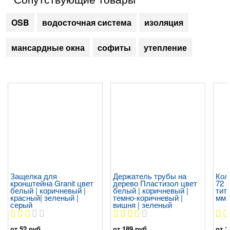
OSB
водосточная система
изоляция
мансардные окна
софиты
утепление
Защелка для
Держатель трубы на
Кол
кронштейна Granit цвет
дерево Пластизол цвет
72 
белый | коричневый |
белый | коричневый |
тита
красный| зеленый |
темно-коричневый |
мм
серый
вишня | зеленый
от 52 руб
от 189 руб
от 1