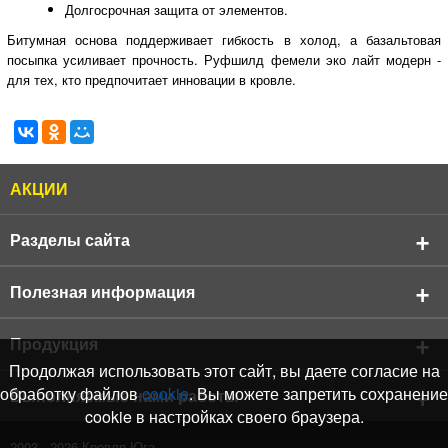
Долгосрочная защита от элементов.
Битумная основа поддерживает гибкость в холод, а базальтовая
посыпка усиливает прочность. Руфшилд фемели эко лайт модерн -
для тех, кто предпочитает инновации в кровле.
АКЦИИ
Разделы сайта
О компании
Полезная информация
Реквизиты компании
Продукция
АКЦИИ
Продукция
Кровельные материалы
Продолжая использовать этот сайт, вы даете согласие на
Бренды
Подбор черепицы Shinglas
обработку файлов
cookie
. Вы можете запретить сохранение
Фасадные материалы
Выполняемые нами работы
Отзывы о Нас
Подбор черепицы Katepal
cookie в настройках своего браузера.
Водосточные системы
Оплата и доставка
Услуги
Каталог цветов RAL
2003 - 2026
Кровля Юга