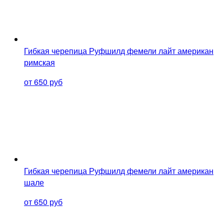
Гибкая черепица Руфшилд фемели лайт американ
римская
от 650 руб
Гибкая черепица Руфшилд фемели лайт американ
шале
от 650 руб