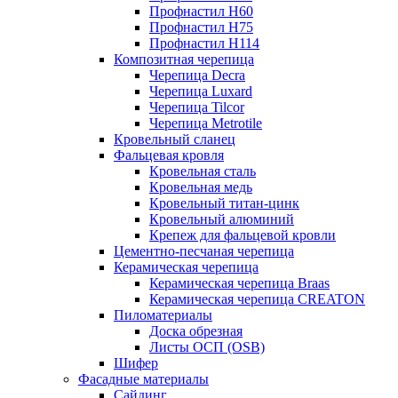
Профнастил Н60
Профнастил Н75
Профнастил Н114
Композитная черепица
Черепица Decra
Черепица Luxard
Черепица Tilcor
Черепица Metrotile
Кровельный сланец
Фальцевая кровля
Кровельная сталь
Кровельная медь
Кровельный титан-цинк
Кровельный алюминий
Крепеж для фальцевой кровли
Цементно-песчаная черепица
Керамическая черепица
Керамическая черепица Braas
Керамическая черепица CREATON
Пиломатериалы
Доска обрезная
Листы ОСП (OSB)
Шифер
Фасадные материалы
Сайдинг