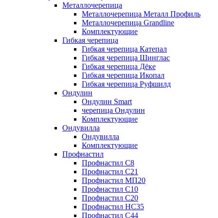
Металлочерепица
Металлочерепица Металл Профиль
Металлочерепица Grandline
Комплектующие
Гибкая черепица
Гибкая черепица Катепал
Гибкая черепица Шинглас
Гибкая черепица Дёке
Гибкая черепица Икопал
Гибкая черепица Руфшилд
Ондулин
Ондулин Smart
черепица Ондулин
Комплектующие
Ондувилла
Ондувилла
Комплектующие
Профнастил
Профнастил C8
Профнастил C21
Профнастил МП20
Профнастил C10
Профнастил C20
Профнастил НС35
Профнастил C44