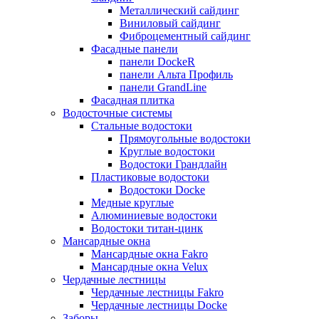
Металлический сайдинг
Виниловый сайдинг
Фиброцементный сайдинг
Фасадные панели
панели DockeR
панели Альта Профиль
панели GrandLine
Фасадная плитка
Водосточные системы
Стальные водостоки
Прямоугольные водостоки
Круглые водостоки
Водостоки Грандлайн
Пластиковые водостоки
Водостоки Docke
Медные круглые
Алюминиевые водостоки
Водостоки титан-цинк
Мансардные окна
Мансардные окна Fakro
Мансардные окна Velux
Чердачные лестницы
Чердачные лестницы Fakro
Чердачные лестницы Docke
Заборы