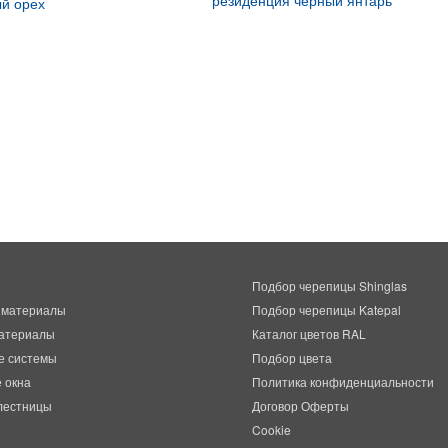
резиденция черный янтарь
ый орех
Подбор черепицы Shinglas
 материалы
Подбор черепицы Katepal
атериалы
Каталог цветов RAL
е системы
Подбор цвета
 окна
Политика конфиденциальности
лестницы
Договор Оферты
Cookie