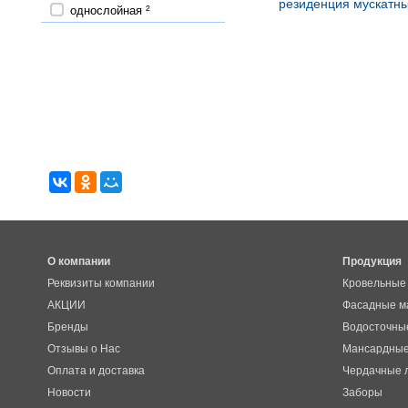
резиденция мускатн
однослойная
2
О компании
Продукция
Реквизиты компании
Кровельные
АКЦИИ
Фасадные м
Бренды
Водосточны
Отзывы о Нас
Мансардные
Оплата и доставка
Чердачные 
Новости
Заборы