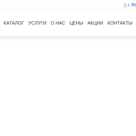
г. Р
КАТАЛОГ
УСЛУГИ
О НАС
ЦЕНЫ
АКЦИИ
КОНТАКТЫ
ерепица Руфшил
резиденция