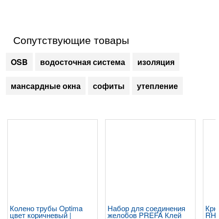
Сопутствующие товары
OSB
водосточная система
изоляция
мансардные окна
софиты
утепление
Колено трубы Optima
Набор для соединения
Крю
цвет коричневый |
желобов PREFA Клей
RHE