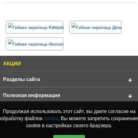
АКЦИИ
Разделы сайта
О компании
Полезная информация
Реквизиты компании
Продукция
АКЦИИ
Продолжая использовать этот сайт, вы даете согласие на
Продукция
Кровельные материалы
обработку файлов
cookie
. Вы можете запретить сохранение
Бренды
Подбор черепицы Shinglas
cookie в настройках своего браузера.
Фасадные материалы
Выполняемые нами работы
Отзывы о Нас
Подбор черепицы Katepal
Водосточные системы