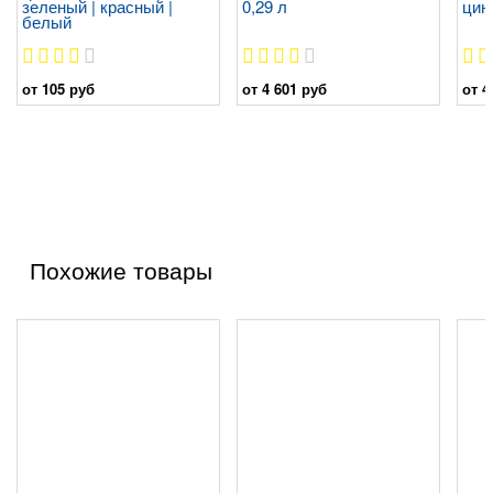
зеленый | красный |
0,29 л
цин
белый
от 105 руб
от 4 601 руб
от 4
Похожие товары