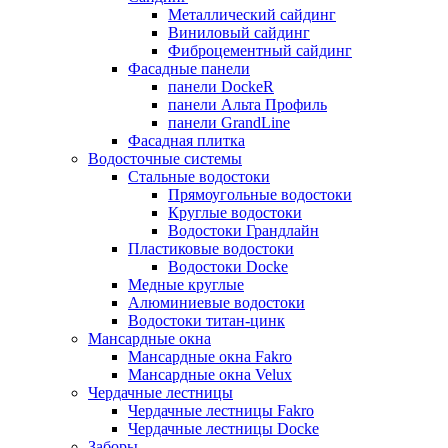
Металлический сайдинг
Виниловый сайдинг
Фиброцементный сайдинг
Фасадные панели
панели DockeR
панели Альта Профиль
панели GrandLine
Фасадная плитка
Водосточные системы
Стальные водостоки
Прямоугольные водостоки
Круглые водостоки
Водостоки Грандлайн
Пластиковые водостоки
Водостоки Docke
Медные круглые
Алюминиевые водостоки
Водостоки титан-цинк
Мансардные окна
Мансардные окна Fakro
Мансардные окна Velux
Чердачные лестницы
Чердачные лестницы Fakro
Чердачные лестницы Docke
Заборы