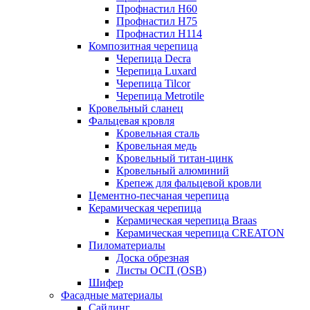
Профнастил Н60
Профнастил Н75
Профнастил Н114
Композитная черепица
Черепица Decra
Черепица Luxard
Черепица Tilcor
Черепица Metrotile
Кровельный сланец
Фальцевая кровля
Кровельная сталь
Кровельная медь
Кровельный титан-цинк
Кровельный алюминий
Крепеж для фальцевой кровли
Цементно-песчаная черепица
Керамическая черепица
Керамическая черепица Braas
Керамическая черепица CREATON
Пиломатериалы
Доска обрезная
Листы ОСП (OSB)
Шифер
Фасадные материалы
Сайдинг