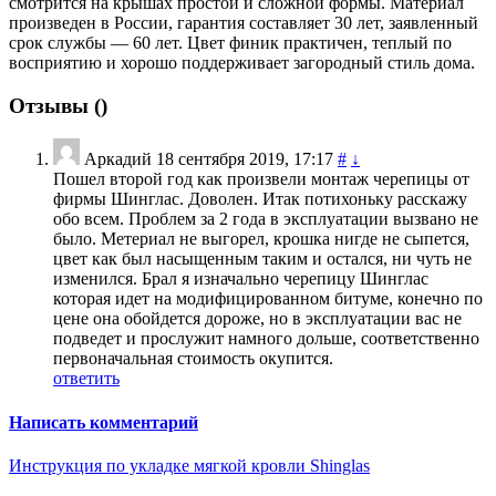
смотрится на крышах простой и сложной формы. Материал
произведен в России, гарантия составляет 30 лет, заявленный
срок службы — 60 лет. Цвет финик практичен, теплый по
восприятию и хорошо поддерживает загородный стиль дома.
Отзывы (
)
Аркадий
18 сентября 2019, 17:17
#
↓
Пошел второй год как произвели монтаж черепицы от
фирмы Шинглас. Доволен. Итак потихоньку расскажу
обо всем. Проблем за 2 года в эксплуатации вызвано не
было. Метериал не выгорел, крошка нигде не сыпется,
цвет как был насыщенным таким и остался, ни чуть не
изменился. Брал я изначально черепицу Шинглас
которая идет на модифицированном битуме, конечно по
цене она обойдется дороже, но в эксплуатации вас не
подведет и прослужит намного дольше, соответственно
первоначальная стоимость окупится.
ответить
Написать комментарий
Инструкция по укладке мягкой кровли Shinglas