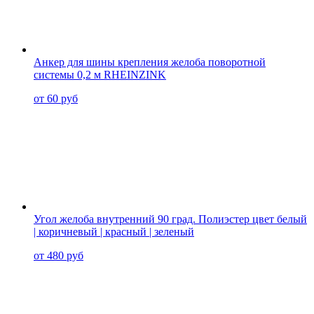
Анкер для шины крепления желоба поворотной
системы 0,2 м RHEINZINK
от 60 руб
Угол желоба внутренний 90 град. Полиэстер цвет белый
| коричневый | красный | зеленый
от 480 руб