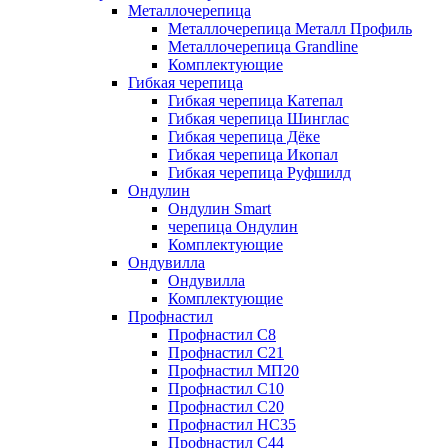
Металлочерепица
Металлочерепица Металл Профиль
Металлочерепица Grandline
Комплектующие
Гибкая черепица
Гибкая черепица Катепал
Гибкая черепица Шинглас
Гибкая черепица Дёке
Гибкая черепица Икопал
Гибкая черепица Руфшилд
Ондулин
Ондулин Smart
черепица Ондулин
Комплектующие
Ондувилла
Ондувилла
Комплектующие
Профнастил
Профнастил C8
Профнастил C21
Профнастил МП20
Профнастил C10
Профнастил C20
Профнастил НС35
Профнастил C44