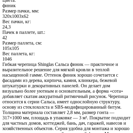
Цвета:
финик
Размер пачки, мм:
320х1003х62
Вес пачки, кг:
24,3
Пачек в паллете, шт.:
42
Размер паллета, см:
105х105
Вес паллета, кг:
1046
Гибкая черепица Shinglas Сальса финик — практичное и
выразительное решение для мягкой кровли в теплой
насыщенной гамме. Оттенок финик хорошо сочетается с
фасадами из дерева, кирпича, камня, клинкера, бежевой
штукатурки и декоративных панелей. Он делает дом
визуально более уютным и основательным, а форма «сота»
добавляет скатам аккуратный ритмичный рисунок. Черепица
относится к серии Сальса, имеет однослойную структуру,
основу из стеклохолста и SBS-модифицированный битум.
Толщина материала составляет 2,8 мм, размер гонта —
317×1000 мм, площадь в упаковке — 3 м². Покрытие подходит
для частных домов, коттеджей, бань, дач, гаражей, навесов и
хозяйственных объектов. Серия удобна для монтажа и хорошо