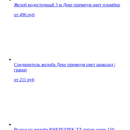
Желоб водосточный 3 м Деке премиум цвет пломбир
от 496 руб
Соединитель желоба Деке премиум цвет шоколад |
гранат
от 211 руб
Выход из желоба RHEINZINK TZ-титан-цинк 150