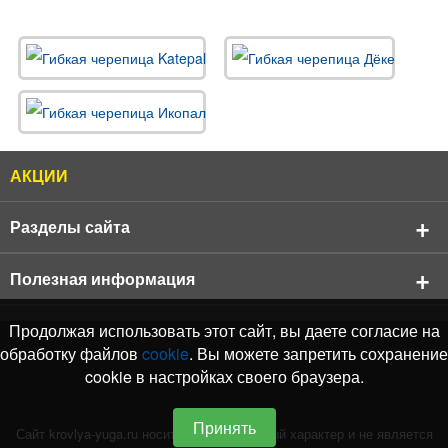
АКЦИИ
Разделы сайта
О компании
Полезная информация
Реквизиты компании
Продукция
АКЦИИ
Продолжая использовать этот сайт, вы даете согласие на
Продукция
Кровельные материалы
обработку файлов
cookie
. Вы можете запретить сохранение
Бренды
Подбор черепицы Shinglas
cookie в настройках своего браузера.
Фасадные материалы
Выполняемые нами работы
Отзывы о Нас
Подбор черепицы Katepal
Водосточные системы
Оплата и доставка
Услуги
Принять
Каталог цветов RAL
Сайт krovlya-yuga.ru носит информационный характер и не является
Мансардные окна