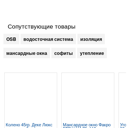
Сопутствующие товары
OSB
водосточная система
изоляция
мансардные окна
софиты
утепление
Колено 45гр. Деке Люкс
Мансардное окно Факро
Уго