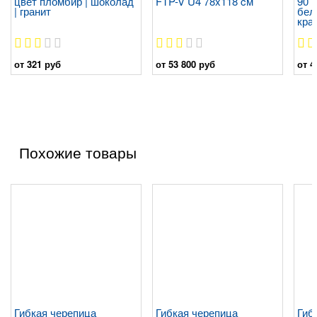
цвет пломбир | шоколад
FTP-V U4 78x118 cм
90 
| гранит
бел
кра
от 321 руб
от 53 800 руб
от 4
Похожие товары
Гибкая черепица
Гибкая черепица
Гиб