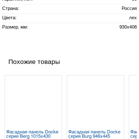
Страна:
Россия
Цвета:
лех
Размер, мм:
930x406
Похожие товары
Фасадная панель Docke
Фасадная панель Docke
Фас
серия Berg 1015x430
серия Burg 946x445
сер