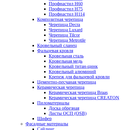
Профнастил Н60
Профнастил Н75
Профнастил Н114
Композитная черепица
Черепица Decra
Черепица Luxard
Черепица Tilcor
Черепица Metrotile
Кровельный сланец
Фальцевая кровля
Кровельная сталь
Кровельная медь
Кровельный титан-цинк
Кровельный алюминий
Крепеж для фальцевой кровли
Цементно-песчаная черепица
Керамическая черепица
Керамическая черепица Braas
Керамическая черепица CREATON
Пиломатериалы
Доска обрезная
Листы ОСП (OSB)
Шифер
Фасадные материалы
Сайдинг