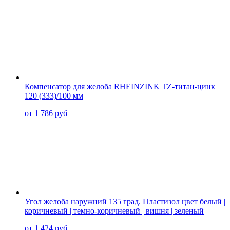
Компенсатор для желоба RHEINZINK TZ-титан-цинк
120 (333)/100 мм
от 1 786 руб
Угол желоба наружний 135 град. Пластизол цвет белый |
коричневый | темно-коричневый | вишня | зеленый
от 1 424 руб