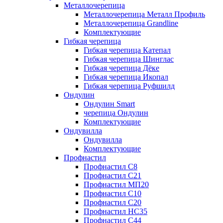
Металлочерепица
Металлочерепица Металл Профиль
Металлочерепица Grandline
Комплектующие
Гибкая черепица
Гибкая черепица Катепал
Гибкая черепица Шинглас
Гибкая черепица Дёке
Гибкая черепица Икопал
Гибкая черепица Руфшилд
Ондулин
Ондулин Smart
черепица Ондулин
Комплектующие
Ондувилла
Ондувилла
Комплектующие
Профнастил
Профнастил C8
Профнастил C21
Профнастил МП20
Профнастил C10
Профнастил C20
Профнастил НС35
Профнастил C44