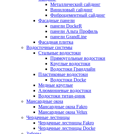
Металлический сайдинг
Виниловый сайдинг
Фиброцементный сайдинг
Фасадные панели
панели DockeR
панели Альта Профиль
панели GrandLine
Фасадная плитка
Водосточные системы
Стальные водостоки
Прямоугольные водостоки
Круглые водостоки
Водостоки Грандлайн
Пластиковые водостоки
Водостоки Docke
Медные круглые
Алюминиевые водостоки
Водостоки титан-цинк
Мансардные окна
Мансардные окна Fakro
Мансардные окна Velux
Чердачные лестницы
Чердачные лестницы Fakro
Чердачные лестницы Docke
Заборы