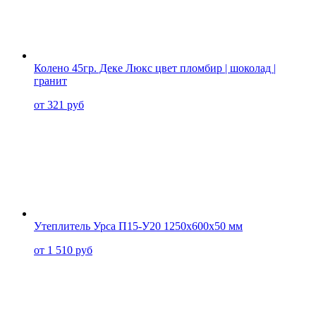
Колено 45гр. Деке Люкс цвет пломбир | шоколад |
гранит
от 321 руб
Утеплитель Урса П15-У20 1250x600x50 мм
от 1 510 руб