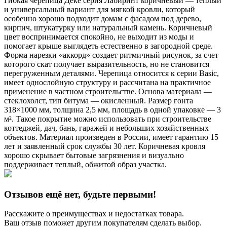
Гибкая черепица Дёке серия Лабиринт коричневый — теплый
и универсальный вариант для мягкой кровли, который
особенно хорошо подходит домам с фасадом под дерево,
кирпич, штукатурку или натуральный камень. Коричневый
цвет воспринимается спокойно, не выходит из моды и
помогает крыше выглядеть естественно в загородной среде.
Форма нарезки «аккорд» создает ритмичный рисунок, за счет
которого скат получает выразительность, но не становится
перегруженным деталями. Черепица относится к серии Basic,
имеет однослойную структуру и рассчитана на практичное
применение в частном строительстве. Основа материала —
стеклохолст, тип битума — окисленный. Размер гонта
318×1000 мм, толщина 2,5 мм, площадь в одной упаковке — 3
м². Такое покрытие можно использовать при строительстве
коттеджей, дач, бань, гаражей и небольших хозяйственных
объектов. Материал произведен в России, имеет гарантию 15
лет и заявленный срок службы 30 лет. Коричневая кровля
хорошо скрывает бытовые загрязнения и визуально
поддерживает теплый, обжитой образ участка.
Отзывов ещё нет, будьте первыми!
Расскажите о преимуществах и недостатках товара.
Ваш отзыв поможет другим покупателям сделать выбор.