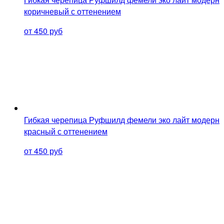
коричневый с оттенением
от 450 руб
Гибкая черепица Руфшилд фемели эко лайт модерн
красный с оттенением
от 450 руб