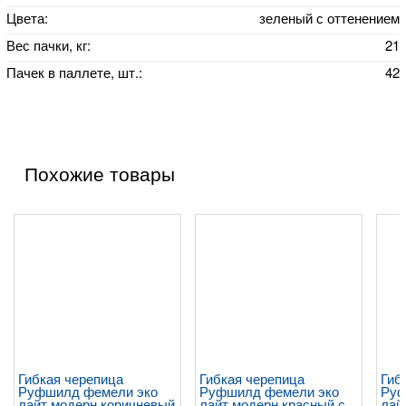
Цвета:
зеленый с оттенением
Вес пачки, кг:
21
Пачек в паллете, шт.:
42
Похожие товары
Гибкая черепица
Гибкая черепица
Гиб
Руфшилд фемели эко
Руфшилд фемели эко
Руф
лайт модерн коричневый
лайт модерн красный с
лай